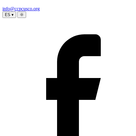
info@ccpcusco.org
ES ▾
🌞