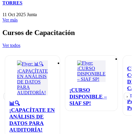
TORRES
11 Oct 2025
Junta
Ver más
Cursos de Capacitación
Ver todos
C
C
D
Ca
¡CURSO
en
DISPONIBLE –
‹
›
Pr
SIAF SP!
📊🔍
Pú
¡CAPACÍTATE EN
ANÁLISIS DE
DATOS PARA
AUDITORÍA!