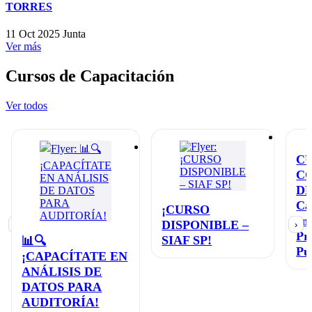
TORRES
11 Oct 2025
Junta
Ver más
Cursos de Capacitación
Ver todos
C
C
D
Ca
¡CURSO
en
DISPONIBLE –
‹
›
Pr
SIAF SP!
📊🔍
Pú
¡CAPACÍTATE EN
ANÁLISIS DE
DATOS PARA
AUDITORÍA!