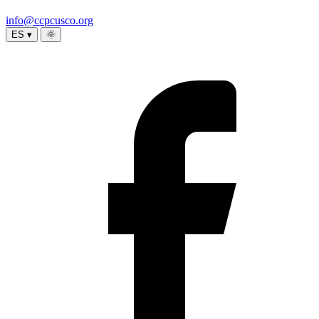
info@ccpcusco.org
ES ▾
🌞