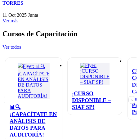
TORRES
11 Oct 2025
Junta
Ver más
Cursos de Capacitación
Ver todos
C
C
D
Ca
¡CURSO
en
DISPONIBLE –
‹
›
Pr
SIAF SP!
📊🔍
Pú
¡CAPACÍTATE EN
ANÁLISIS DE
DATOS PARA
AUDITORÍA!