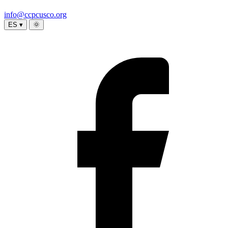
info@ccpcusco.org
ES ▾
🌞