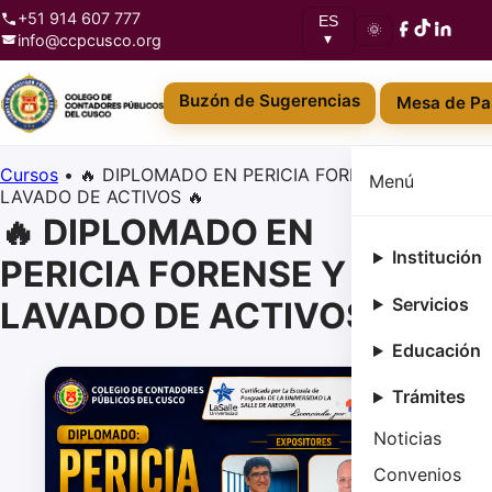
+51 914 607 777
ES
🌞
info@ccpcusco.org
▾
Buzón de Sugerencias
Mesa de Pa
Cursos
•
🔥 DIPLOMADO EN PERICIA FORENSE Y
Menú
LAVADO DE ACTIVOS 🔥
🔥 DIPLOMADO EN
Institución
PERICIA FORENSE Y
Servicios
LAVADO DE ACTIVOS 🔥
Educación
Trámites
Noticias
Convenios