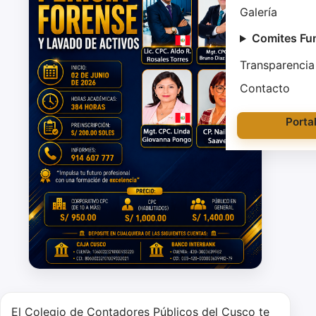
Galería
Comites Fu
Transparencia
Contacto
Porta
El Colegio de Contadores Públicos del Cusco te 