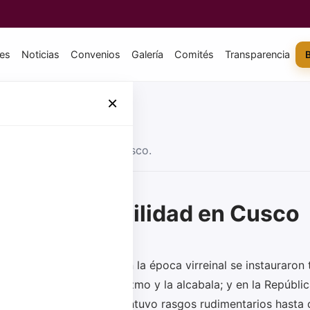
tes
Noticias
Convenios
Galería
Comités
Transparencia
×
aboral y el rol del CCPCusco.
 de la contabilidad en Cusco
s
del Cusco
Con la época virreinal se instauraron 
región se remontan
diezmo y la alcabala; y en la Repúblic
te los
khipus
,
mantuvo rasgos rudimentarios hasta 