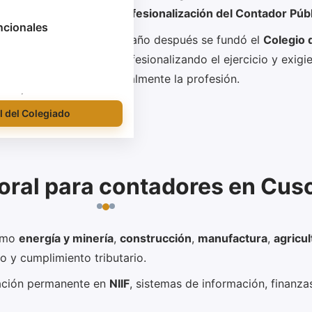
istro descrito en
Profesionalización del Contador Púb
ncionales
ich.
Un año después se fundó el
Colegio 
amayoc
(contador)
profesionalizando el ejercicio y exigi
la corrección y
legalmente la profesión.
l del Colegiado
ral para contadores en Cus
como
energía y minería
,
construcción
,
manufactura
,
agricul
no y cumplimiento tributario.
zación permanente en
NIIF
, sistemas de información, finanza