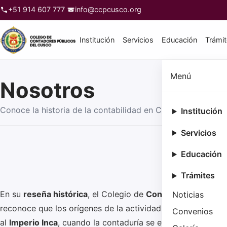
+51 914 607 777
info@ccpcusco.org
Institución
Servicios
Educación
Trámi
Menú
Nosotros
Conoce la historia de la contabilidad en Cusco, el campo l
Institución
Servicios
Historia
Educación
Trámites
En su
reseña histórica
, el Colegio de
Contadores Público
Noticias
reconoce que los orígenes de la actividad contable en la 
Convenios
al
Imperio Inca
, cuando la contaduría se efectuaba median