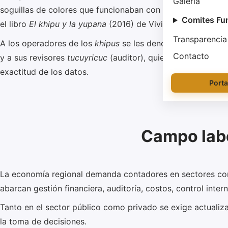
Galería
soguillas de colores que funcionaban con un sistema de reg
Comites Fu
el libro
El khipu y la yupana
(2016) de Viviana Ruth Moscov
Transparencia
A los operadores de los
khipus
se les denominaba
quipuc
Contacto
y a sus revisores
tucuyricuc
(auditor), quienes verificaban 
exactitud de los datos.
Porta
Campo labo
La economía regional demanda contadores en sectores 
abarcan gestión financiera, auditoría, costos, control inter
Tanto en el sector público como privado se exige actuali
la toma de decisiones.