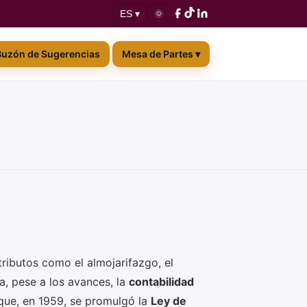
🌞
ES ▾
Buzón de Sugerencias
Mesa de Partes ▾
tributos como el almojarifazgo, el
a, pese a los avances, la
contabilidad
que, en 1959, se promulgó la
Ley de