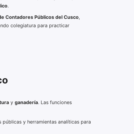
lico
.
de Contadores Públicos del Cusco
,
endo colegiatura para practicar
co
tura
y
ganadería
. Las funciones
s públicas y herramientas analíticas para