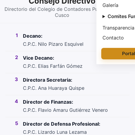
Consejo Directivo
Galería
Directorio del Colegio de Contadores Públicos del
Cusco
Comites Fu
Transparencia
1
Decano:
Contacto
C.P.C. Nilo Pizaro Esquivel
Porta
2
Vice Decano:
C.P.C. Elias Farfán Gómez
3
Directora Secretaria:
C.P.C. Ana Huaraya Quispe
4
Director de Finanzas:
C.P.C. Flavio Amaru Gutiérrez Venero
5
Director de Defensa Profesional:
C.P.C. Lizardo Luna Lezama