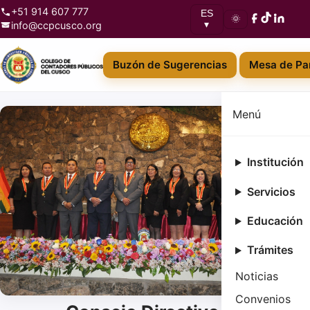
+51 914 607 777
ES
🌞
info@ccpcusco.org
▾
Buzón de Sugerencias
Mesa de Par
Menú
Institución
Servicios
Educación
Trámites
Noticias
Convenios