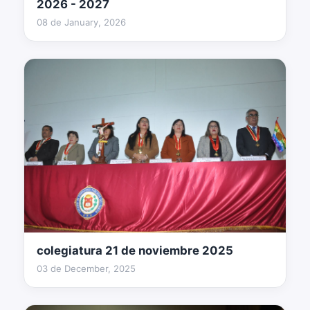
2026 - 2027
08 de January, 2026
colegiatura 21 de noviembre 2025
96 fotos
03 de December, 2025