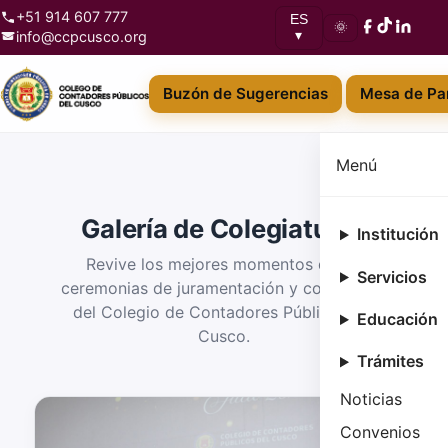
+51 914 607 777
ES
🌞
info@ccpcusco.org
▾
Buzón de Sugerencias
Mesa de Par
Menú
Galería de Colegiaturas
Institución
Revive los mejores momentos de las
Servicios
ceremonias de juramentación y colegiatura
del Colegio de Contadores Públicos del
Educación
Cusco.
Trámites
Noticias
Convenios