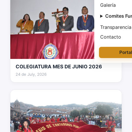
Galería
Comites Fu
Transparencia
Contacto
Porta
COLEGIATURA MES DE JUNIO 2026
128 fotos
24 de July, 2026