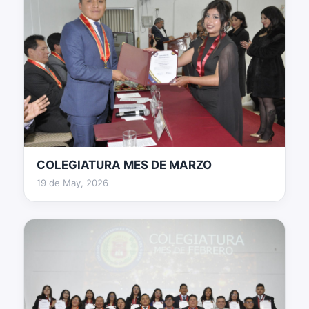
COLEGIATURA MES DE MARZO
100 fotos
19 de May, 2026