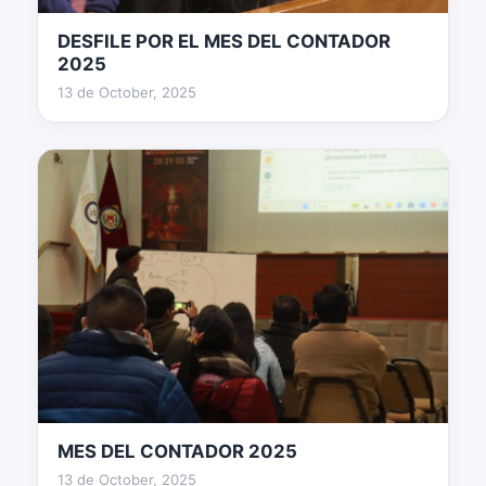
DESFILE POR EL MES DEL CONTADOR
160 fotos
2025
13 de October, 2025
MES DEL CONTADOR 2025
9 fotos
13 de October, 2025