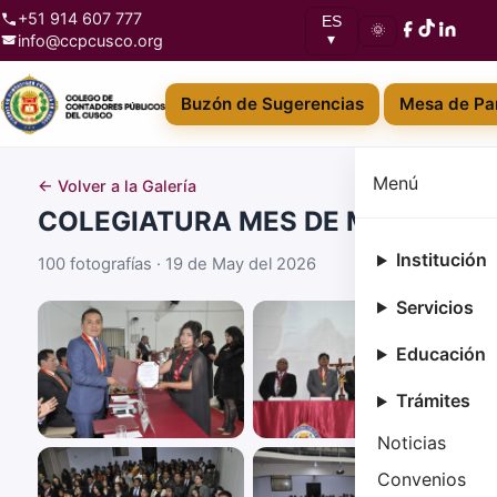
+51 914 607 777
ES
🌞
info@ccpcusco.org
▾
Buzón de Sugerencias
Mesa de Par
Menú
← Volver a la Galería
COLEGIATURA MES DE MARZO
Institución
100 fotografías · 19 de May del 2026
Servicios
Educación
Trámites
Noticias
Convenios