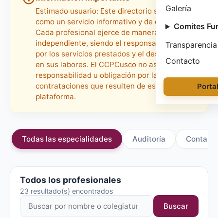
Galería
Estimado usuario: Este directorio se facilita
como un servicio informativo y de contacto.
Comites Fu
Cada profesional ejerce de manera
independiente, siendo el responsable directo
Transparencia
por los servicios prestados y el desempeño
Contacto
en sus labores. El CCPCusco no asume
responsabilidad u obligación por las
contrataciones que resulten de esta
Porta
plataforma.
Todas las especialidades
Auditoría
Contabil
Todos los profesionales
23 resultado(s) encontrados
Buscar