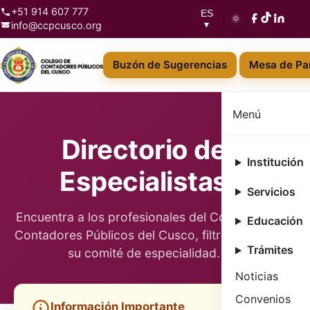
+51 914 607 777
ES
🌞
info@ccpcusco.org
▾
Buzón de Sugerencias
Mesa de Par
Menú
Directorio de
Institución
Especialistas
Servicios
Encuentra a los profesionales del Colegio de
Educación
Contadores Públicos del Cusco, filtrados por
Trámites
su comité de especialidad.
Noticias
Convenios
Información Importante