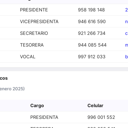
PRESIDENTE
958 198 148
2
VICEPRESIDENTA
946 616 590
n
SECRETARIO
921 266 734
c
TESORERA
944 085 544
m
VOCAL
997 912 033
b
icos
nero 2025)
Cargo
Celular
PRESIDENTA
996 001 552