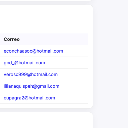
Correo
econchaasoc@hotmail.com
gnd_@hotmail.com
verosc999@hotmail.com
lilianaquispeh@gmail.com
eupagra2@hotmail.com