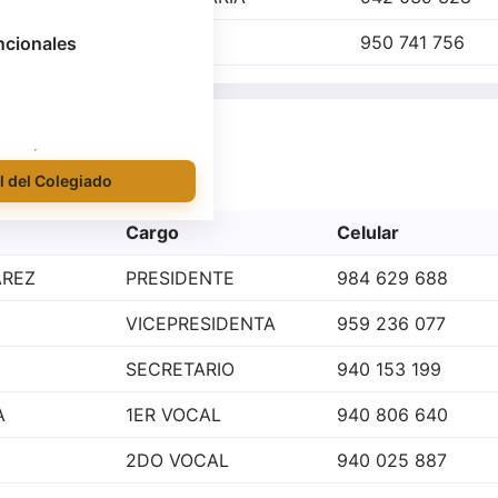
A
VOCAL
950 741 756
ncionales
e enero 2025)
l del Colegiado
Cargo
Celular
AREZ
PRESIDENTE
984 629 688
VICEPRESIDENTA
959 236 077
SECRETARIO
940 153 199
A
1ER VOCAL
940 806 640
2DO VOCAL
940 025 887