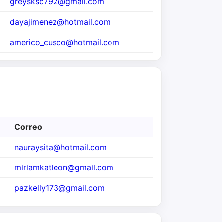
greysksc792@gmail.com
dayajimenez@hotmail.com
americo_cusco@hotmail.com
Correo
nauraysita@hotmail.com
miriamkatleon@gmail.com
pazkelly173@gmail.com