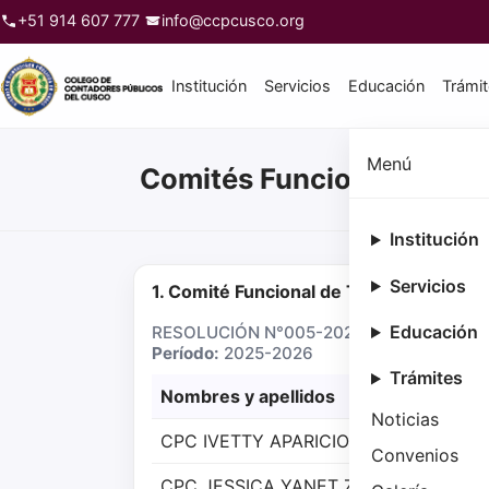
+51 914 607 777
info@ccpcusco.org
Institución
Servicios
Educación
Trámi
Menú
Comités Funcionales del 
Institución
Servicios
1. Comité Funcional de Tributación y N
Educación
RESOLUCIÓN N°005-2025-CCPC-CD (24 d
Período:
2025-2026
Trámites
Nombres y apellidos
Noticias
CPC IVETTY APARICIO CALLO
Convenios
CPC JESSICA YANET ZEGARRA CASTI