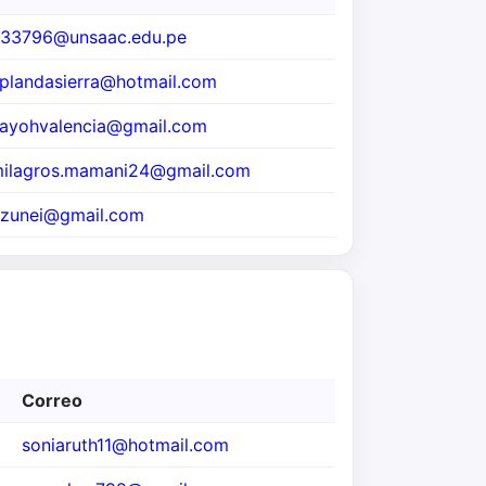
33796@unsaac.edu.pe
plandasierra@hotmail.com
ayohvalencia@gmail.com
ilagros.mamani24@gmail.com
zunei@gmail.com
Correo
soniaruth11@hotmail.com