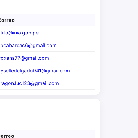
Correo
tito@inia.gob.pe
cpcabarcac6@gmail.com
jroxana77@gmail.com
gyselledelgado941@gmail.com
aragon.luc123@gmail.com
orreo