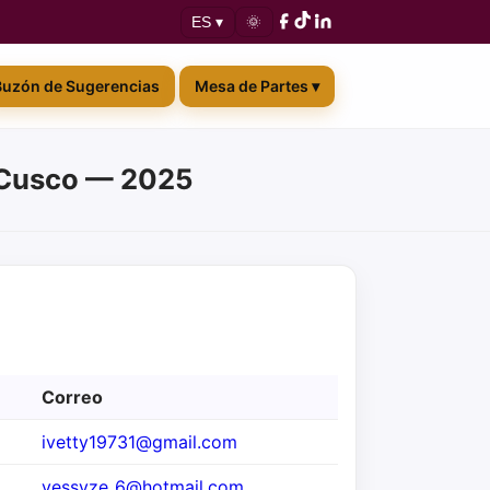
🌞
ES ▾
Buzón de Sugerencias
Mesa de Partes ▾
l Cusco — 2025
Correo
ivetty19731@gmail.com
yessyze_6@hotmail.com