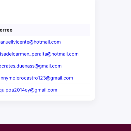
orreo
anuellvicente@hotmail.com
uisadelcarmen_peralta@hotmail.com
ocrates.duenass@gmail.com
annymolerocastro123@gmail.com
quipoa2014ey@gmail.com