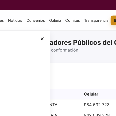
tes
Noticias
Convenios
Galería
Comités
Transparencia
×
Colegio de Contadores Públicos de
Resoluciones, periodos y conformación
ormas Legales
e enero 2025)
Cargo
Celular
PRESIDENTA
984 632 723
LLO
SECRETARIA
942 039 328