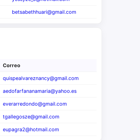
betsabethhuari@gmail.com
Correo
quispealvareznancy@gmail.com
aedofarfananamaria@yahoo.es
everarredondo@gmail.com
tgallegosze@gmail.com
eupagra2@hotmail.com