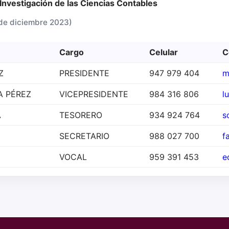
nvestigación de las Ciencias Contables
e diciembre 2023)
Cargo
Celular
C
Z
PRESIDENTE
947 979 404
m
A PÉREZ
VICEPRESIDENTE
984 316 806
l
A
TESORERO
934 924 764
s
SECRETARIO
988 027 700
f
VOCAL
959 391 453
e