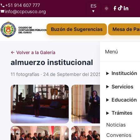
+51 914 607 777
ES
🌞
info@ccpcusco.org
▾
Buzón de Sugerencias
Mesa de Par
Menú
← Volver a la Galería
almuerzo institucional
Institución
11 fotografías · 24 de September del 2025
Servicios
Educación
Trámites
Noticias
Convenios