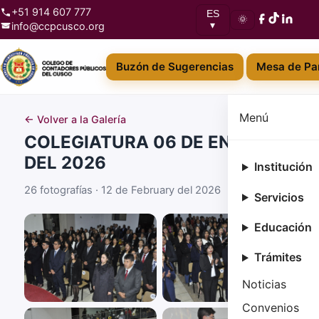
+51 914 607 777
ES
🌞
info@ccpcusco.org
▾
Buzón de Sugerencias
Mesa de Par
Menú
← Volver a la Galería
COLEGIATURA 06 DE ENERO
DEL 2026
Institución
26 fotografías · 12 de February del 2026
Servicios
Educación
Trámites
Noticias
Convenios