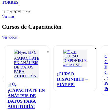
TORRES
11 Oct 2025
Junta
Ver más
Cursos de Capacitación
Ver todos
C
C
D
Ca
¡CURSO
en
DISPONIBLE –
‹
›
Pr
SIAF SP!
📊🔍
Pú
¡CAPACÍTATE EN
ANÁLISIS DE
DATOS PARA
AUDITORÍA!