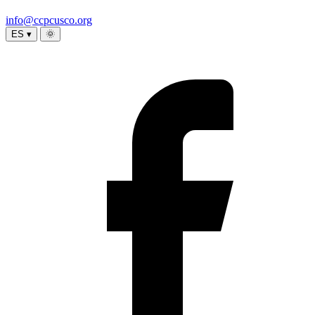
info@ccpcusco.org
ES ▾
🌞