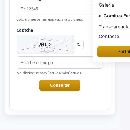
Galería
Comites Fu
Solo números, sin espacios ni guiones.
Transparencia
Captcha
Contacto
↻
Porta
No distingue mayúsculas/minúsculas.
Consultar