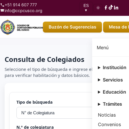
+51 914 607 777
ES
🌞
info@ccpcusco.org
▾
Buzón de Sugerencias
Mesa de 
Menú
Consulta de Colegiados
Institución
Seleccione el tipo de búsqueda e ingrese el número
para verificar habilitación y datos básicos.
Servicios
Educación
Tipo de búsqueda
Trámites
Noticias
Convenios
N.º de colegiatura