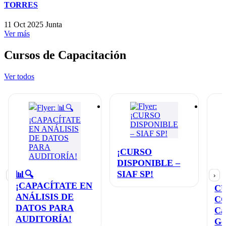
TORRES
11 Oct 2025
Junta
Ver más
Cursos de Capacitación
Ver todos
¡CURSO
DISPONIBLE –
SIAF SP!
📊🔍
‹
›
¡CAPACÍTATE EN
C
ANÁLISIS DE
C
DATOS PARA
Ca
AUDITORÍA!
Ge