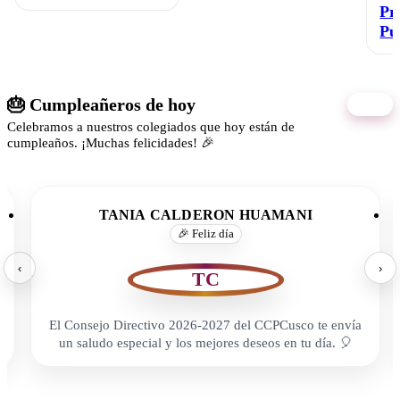
Pr
Pú
🎂 Cumpleañeros de hoy
07/08
Celebramos a nuestros colegiados que hoy están de
cumpleaños. ¡Muchas felicidades! 🎉
TANIA CALDERON HUAMANI
🎉 Feliz día
‹
›
TC
El Consejo Directivo 2026-2027 del CCPCusco te envía
un saludo especial y los mejores deseos en tu día. 🎈