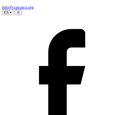
info@ccpcusco.org
ES ▾
🌞