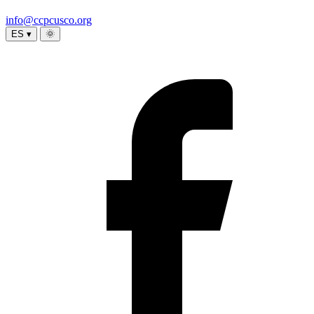
info@ccpcusco.org
ES ▾
🌞