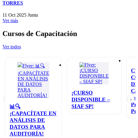
TORRES
11 Oct 2025
Junta
Ver más
Cursos de Capacitación
Ver todos
C
C
D
Ca
¡CURSO
en
DISPONIBLE –
‹
›
Pr
SIAF SP!
📊🔍
Pú
¡CAPACÍTATE EN
ANÁLISIS DE
DATOS PARA
AUDITORÍA!