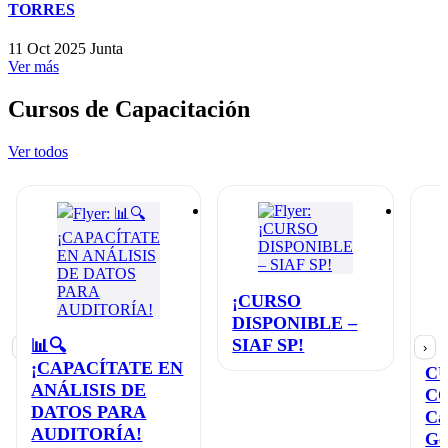
TORRES
11 Oct 2025
Junta
Ver más
Cursos de Capacitación
Ver todos
¡CURSO
DISPONIBLE –
SIAF SP!
📊🔍
‹
›
¡CAPACÍTATE EN
C
ANÁLISIS DE
C
DATOS PARA
Ca
AUDITORÍA!
Ge