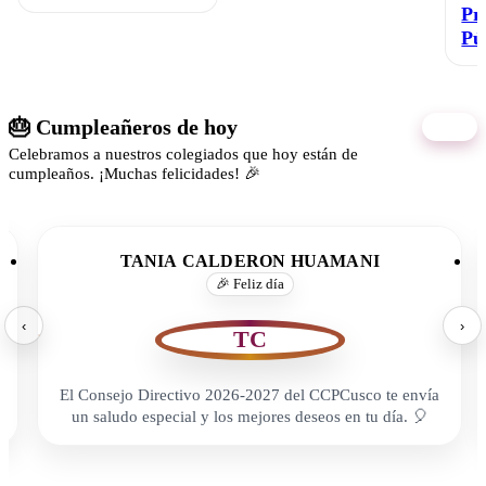
Pr
Pú
🎂 Cumpleañeros de hoy
07/08
Celebramos a nuestros colegiados que hoy están de
cumpleaños. ¡Muchas felicidades! 🎉
TANIA CALDERON HUAMANI
🎉 Feliz día
‹
›
TC
El Consejo Directivo 2026-2027 del CCPCusco te envía
un saludo especial y los mejores deseos en tu día. 🎈