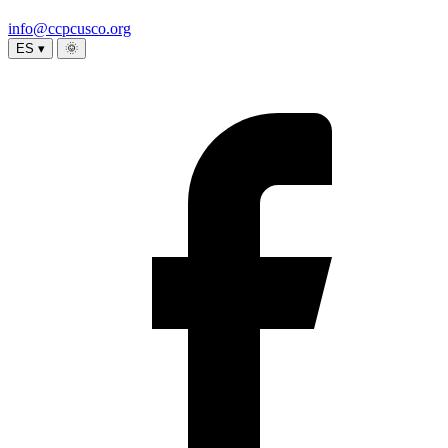
info@ccpcusco.org
ES ▾
🌞