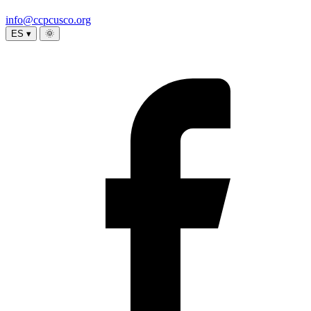
info@ccpcusco.org
ES ▾
🌞