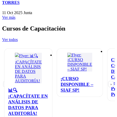
TORRES
11 Oct 2025
Junta
Ver más
Cursos de Capacitación
Ver todos
C
C
D
Ca
¡CURSO
en
DISPONIBLE –
‹
›
Pr
SIAF SP!
📊🔍
Pú
¡CAPACÍTATE EN
ANÁLISIS DE
DATOS PARA
AUDITORÍA!