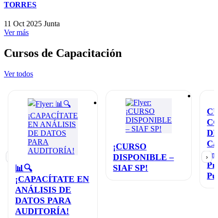
TORRES
11 Oct 2025
Junta
Ver más
Cursos de Capacitación
Ver todos
C
C
D
Ca
¡CURSO
en
DISPONIBLE –
‹
›
Pr
SIAF SP!
📊🔍
Pú
¡CAPACÍTATE EN
ANÁLISIS DE
DATOS PARA
AUDITORÍA!