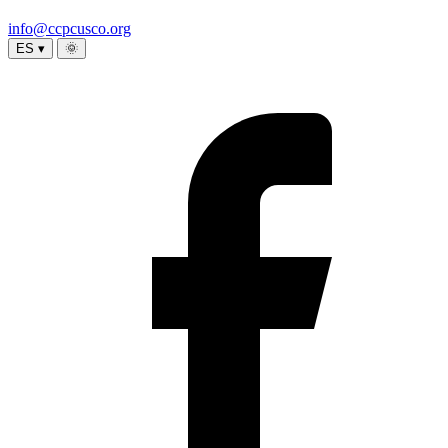
info@ccpcusco.org
ES ▾
🌞