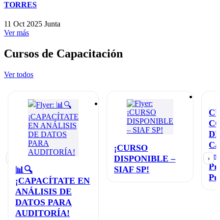
TORRES
11 Oct 2025
Junta
Ver más
Cursos de Capacitación
Ver todos
C
C
D
Ca
¡CURSO
en
DISPONIBLE –
‹
›
Pr
SIAF SP!
📊🔍
Pú
¡CAPACÍTATE EN
ANÁLISIS DE
DATOS PARA
AUDITORÍA!