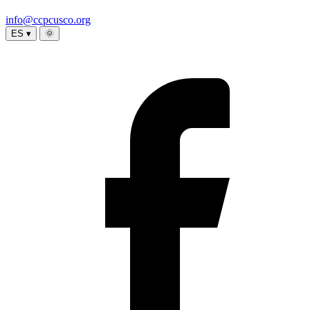
info@ccpcusco.org
ES ▾
🌞