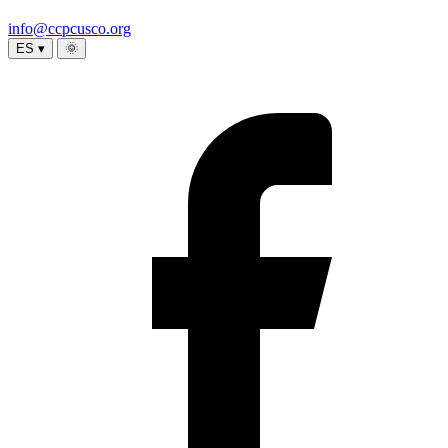
info@ccpcusco.org
ES ▾
🌞