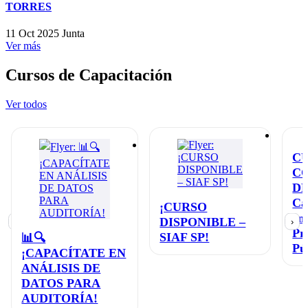
TORRES
11 Oct 2025
Junta
Ver más
Cursos de Capacitación
Ver todos
C
C
D
Ca
¡CURSO
en
DISPONIBLE –
‹
›
Pr
SIAF SP!
📊🔍
Pú
¡CAPACÍTATE EN
ANÁLISIS DE
DATOS PARA
AUDITORÍA!