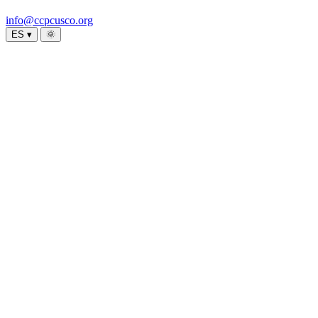
info@ccpcusco.org
ES ▾
🌞