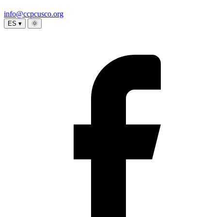
info@ccpcusco.org
ES ▾
🌞