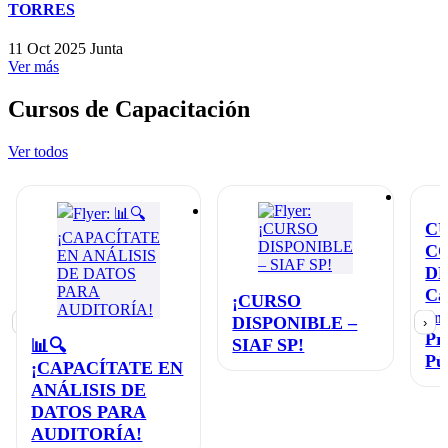
TORRES
11 Oct 2025
Junta
Ver más
Cursos de Capacitación
Ver todos
C
C
D
Ca
¡CURSO
en
DISPONIBLE –
‹
›
Pr
SIAF SP!
📊🔍
Pú
¡CAPACÍTATE EN
ANÁLISIS DE
DATOS PARA
AUDITORÍA!