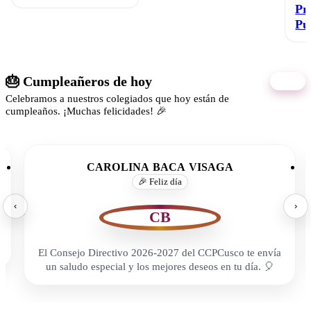
Pr
Pú
🎂 Cumpleañeros de hoy
08/08
Celebramos a nuestros colegiados que hoy están de
cumpleaños. ¡Muchas felicidades! 🎉
CAROLINA BACA VISAGA
🎉 Feliz día
‹
›
CB
El Consejo Directivo 2026-2027 del CCPCusco te envía
un saludo especial y los mejores deseos en tu día. 🎈