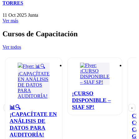
TORRES
11 Oct 2025
Junta
Ver más
Cursos de Capacitación
Ver todos
¡CURSO
DISPONIBLE –
SIAF SP!
📊🔍
‹
›
¡CAPACÍTATE EN
C
ANÁLISIS DE
C
DATOS PARA
Ca
AUDITORÍA!
Ge