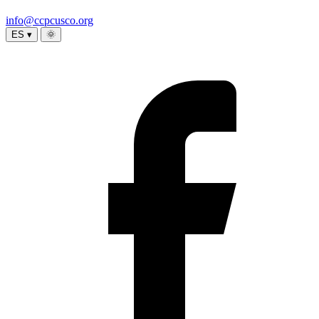
info@ccpcusco.org
ES ▾
🌞