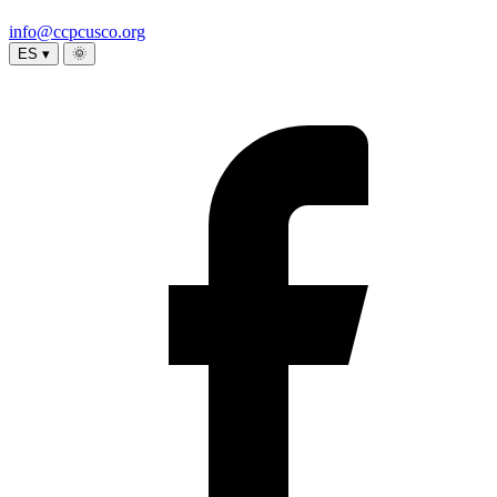
info@ccpcusco.org
ES ▾
🌞