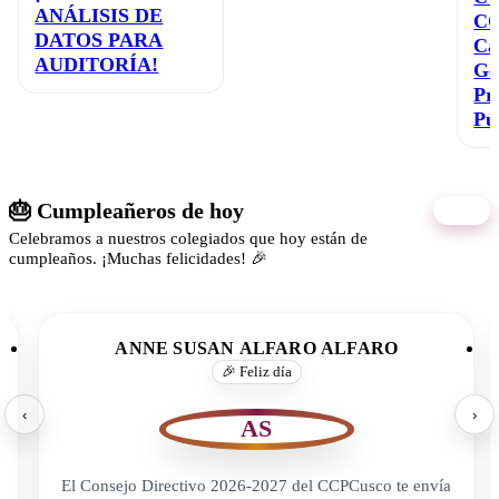
ANÁLISIS DE
C
DATOS PARA
Ca
AUDITORÍA!
Ge
Pr
Pú
🎂 Cumpleañeros de hoy
05/08
Celebramos a nuestros colegiados que hoy están de
cumpleaños. ¡Muchas felicidades! 🎉
ANNE SUSAN ALFARO ALFARO
🎉 Feliz día
‹
›
AS
El Consejo Directivo 2026-2027 del CCPCusco te envía