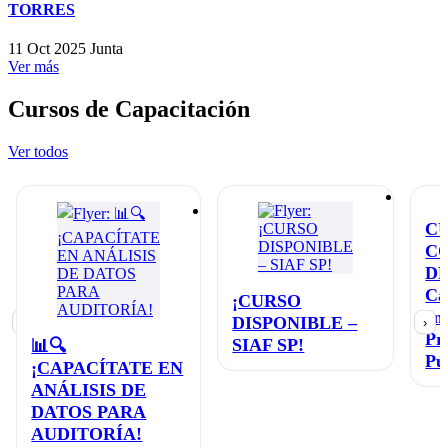
TORRES
11 Oct 2025
Junta
Ver más
Cursos de Capacitación
Ver todos
C
C
D
Ca
¡CURSO
en
DISPONIBLE –
‹
›
Pr
SIAF SP!
📊🔍
Pú
¡CAPACÍTATE EN
ANÁLISIS DE
DATOS PARA
AUDITORÍA!