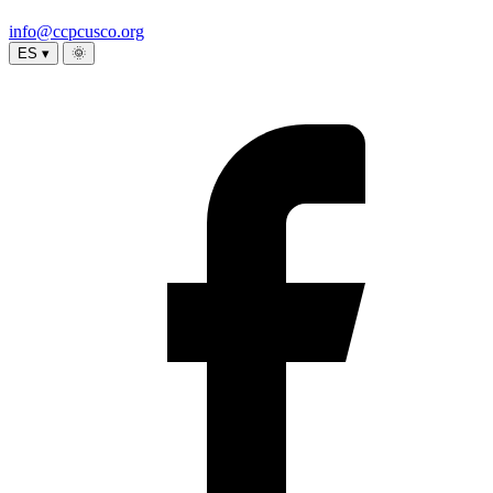
info@ccpcusco.org
ES ▾
🌞