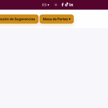
🌞
ES ▾
Buzón de Sugerencias
Mesa de Partes ▾