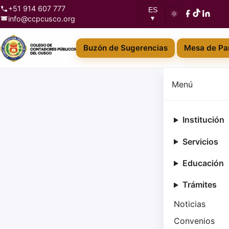
+51 914 607 777
ES
🌞
info@ccpcusco.org
▾
Buzón de Sugerencias
Mesa de Par
Menú
Institución
Servicios
Educación
Trámites
Noticias
Convenios