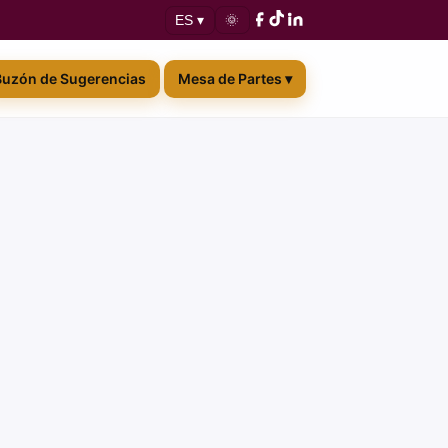
🌞
ES ▾
Buzón de Sugerencias
Mesa de Partes ▾