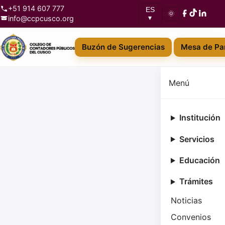
+51 914 607 777
ES
🌞
info@ccpcusco.org
▾
Buzón de Sugerencias
Mesa de Par
Menú
Institución
Servicios
Educación
Trámites
Noticias
Convenios