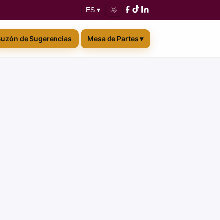
🌞
ES ▾
Buzón de Sugerencias
Mesa de Partes ▾