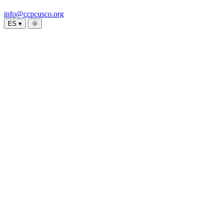
info@ccpcusco.org
ES ▾
🌞