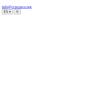
info@ccpcusco.org
ES ▾
🌞