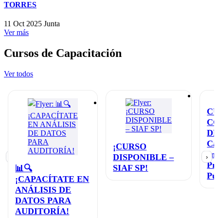
TORRES
11 Oct 2025
Junta
Ver más
Cursos de Capacitación
Ver todos
C
C
D
Ca
¡CURSO
en
DISPONIBLE –
‹
›
Pr
SIAF SP!
📊🔍
Pú
¡CAPACÍTATE EN
ANÁLISIS DE
DATOS PARA
AUDITORÍA!