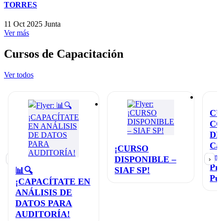
TORRES
11 Oct 2025
Junta
Ver más
Cursos de Capacitación
Ver todos
C
C
D
Ca
¡CURSO
en
DISPONIBLE –
‹
›
Pr
SIAF SP!
📊🔍
Pú
¡CAPACÍTATE EN
ANÁLISIS DE
DATOS PARA
AUDITORÍA!