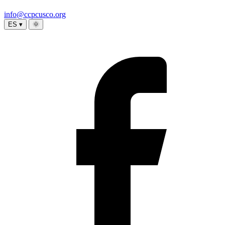
info@ccpcusco.org
ES ▾
🌞