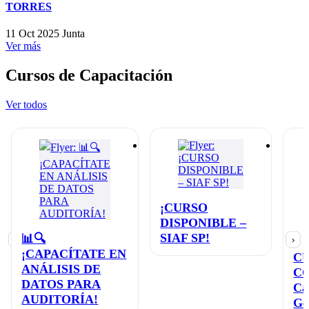
TORRES
11 Oct 2025
Junta
Ver más
Cursos de Capacitación
Ver todos
¡CURSO
DISPONIBLE –
SIAF SP!
📊🔍
‹
›
¡CAPACÍTATE EN
C
ANÁLISIS DE
C
DATOS PARA
Ca
AUDITORÍA!
Ge