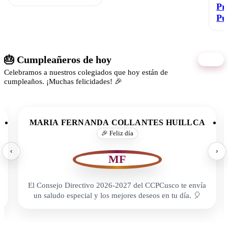
Pr
Pú
🎂 Cumpleañeros de hoy
10/08
Celebramos a nuestros colegiados que hoy están de
cumpleaños. ¡Muchas felicidades! 🎉
MARIA FERNANDA COLLANTES HUILLCA
🎉 Feliz día
‹
›
MF
El Consejo Directivo 2026-2027 del CCPCusco te envía
un saludo especial y los mejores deseos en tu día. 🎈