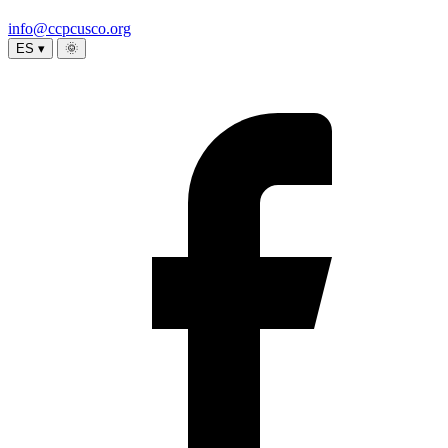
info@ccpcusco.org
ES ▾
🌞