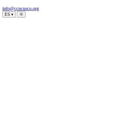
info@ccpcusco.org
ES ▾
🌞