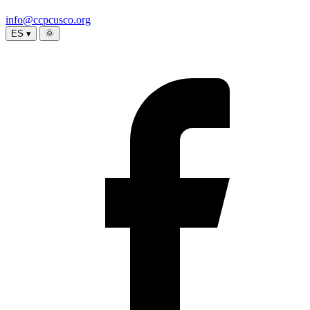
info@ccpcusco.org
ES ▾
🌞