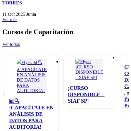
TORRES
11 Oct 2025
Junta
Ver más
Cursos de Capacitación
Ver todos
C
C
D
Ca
¡CURSO
en
DISPONIBLE –
‹
›
Pr
SIAF SP!
📊🔍
Pú
¡CAPACÍTATE EN
ANÁLISIS DE
DATOS PARA
AUDITORÍA!