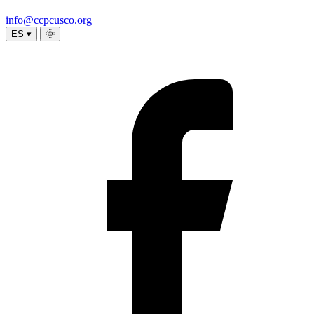
info@ccpcusco.org
ES ▾
🌞