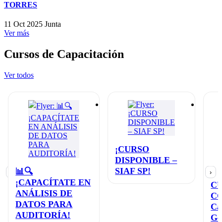
TORRES
11 Oct 2025
Junta
Ver más
Cursos de Capacitación
Ver todos
¡CURSO
DISPONIBLE –
SIAF SP!
📊🔍
‹
›
¡CAPACÍTATE EN
C
ANÁLISIS DE
C
DATOS PARA
Ca
AUDITORÍA!
Ge