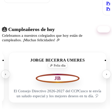
Pr
Pú
🎂 Cumpleañeros de hoy
06/08
Celebramos a nuestros colegiados que hoy están de
cumpleaños. ¡Muchas felicidades! 🎉
JORGE BECERRA UMERES
🎉 Feliz día
‹
›
JB
El Consejo Directivo 2026-2027 del CCPCusco te envía
un saludo especial y los mejores deseos en tu día. 🎈