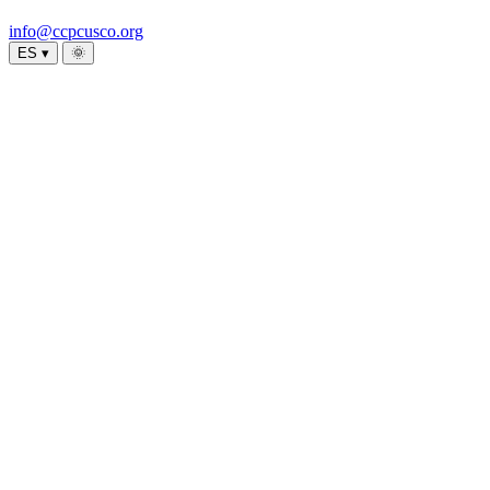
info@ccpcusco.org
ES ▾
🌞