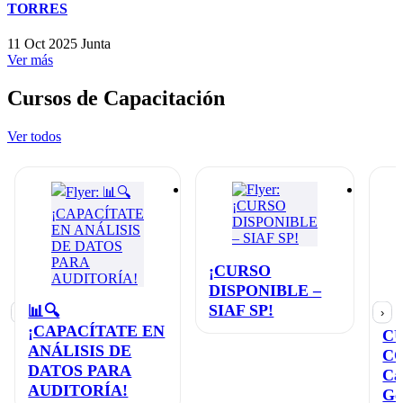
TORRES
11 Oct 2025
Junta
Ver más
Cursos de Capacitación
Ver todos
¡CURSO
DISPONIBLE –
SIAF SP!
📊🔍
‹
›
¡CAPACÍTATE EN
C
ANÁLISIS DE
C
DATOS PARA
Ca
AUDITORÍA!
Ge