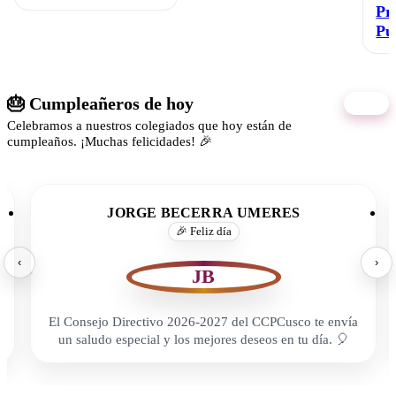
Pr
Pú
🎂 Cumpleañeros de hoy
06/08
Celebramos a nuestros colegiados que hoy están de
cumpleaños. ¡Muchas felicidades! 🎉
JORGE BECERRA UMERES
🎉 Feliz día
‹
›
JB
El Consejo Directivo 2026-2027 del CCPCusco te envía
un saludo especial y los mejores deseos en tu día. 🎈