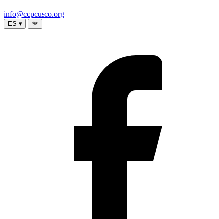
info@ccpcusco.org
ES ▾
🌞