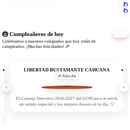
Pr
Pú
🎂 Cumpleañeros de hoy
09/08
Celebramos a nuestros colegiados que hoy están de
cumpleaños. ¡Muchas felicidades! 🎉
LIBERTAD BUSTAMANTE CAHUANA
🎉 Feliz día
‹
›
El Consejo Directivo 2026-2027 del CCPCusco te envía
un saludo especial y los mejores deseos en tu día. 🎈