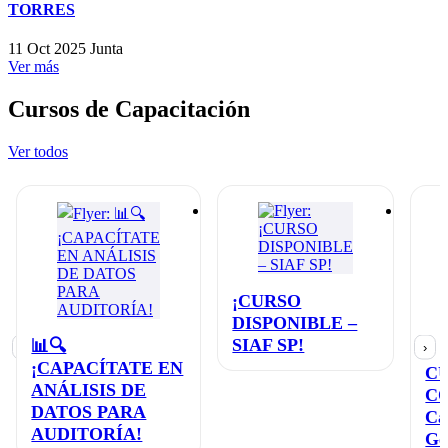
TORRES
11 Oct 2025
Junta
Ver más
Cursos de Capacitación
Ver todos
¡CURSO
DISPONIBLE –
SIAF SP!
📊🔍
‹
›
¡CAPACÍTATE EN
C
ANÁLISIS DE
C
DATOS PARA
Ca
AUDITORÍA!
Ge