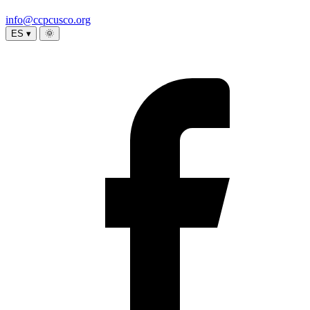
info@ccpcusco.org
ES ▾
🌞