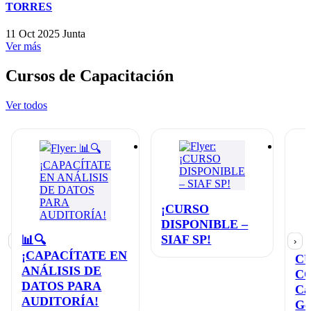
TORRES
11 Oct 2025
Junta
Ver más
Cursos de Capacitación
Ver todos
¡CURSO
DISPONIBLE –
SIAF SP!
📊🔍
‹
›
¡CAPACÍTATE EN
C
ANÁLISIS DE
C
DATOS PARA
Ca
AUDITORÍA!
Ge