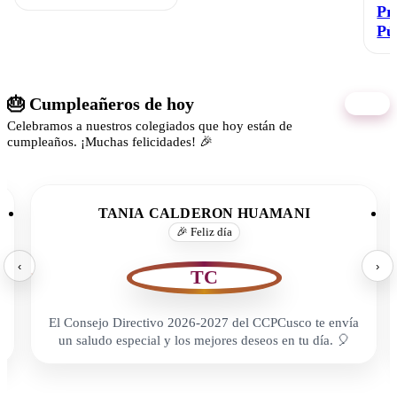
Pr
Pú
🎂 Cumpleañeros de hoy
07/08
Celebramos a nuestros colegiados que hoy están de
cumpleaños. ¡Muchas felicidades! 🎉
TANIA CALDERON HUAMANI
🎉 Feliz día
‹
›
TC
El Consejo Directivo 2026-2027 del CCPCusco te envía
un saludo especial y los mejores deseos en tu día. 🎈