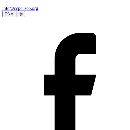
info@ccpcusco.org
ES ▾
🌞