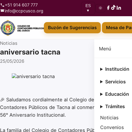
+51 914 607 777
ES
🌞
info@ccpcusco.org
▾
Buzón de Sugerencias
Mesa de Par
Noticias
Menú
aniversario tacna
25/05/2026
Institución
Servicios
Educación
🎉 Saludamos cordialmente al Colegio de
Trámites
Contadores Públicos de Tacna al conmemorar su
56° Aniversario Institucional.
Noticias
Convenios
La familia del Colegio de Contadores Públicos del