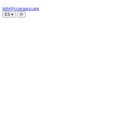
info@ccpcusco.org
ES ▾
🌞