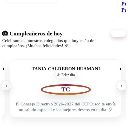
Pr
Pú
🎂 Cumpleañeros de hoy
07/08
Celebramos a nuestros colegiados que hoy están de
cumpleaños. ¡Muchas felicidades! 🎉
TANIA CALDERON HUAMANI
🎉 Feliz día
‹
›
TC
El Consejo Directivo 2026-2027 del CCPCusco te envía
un saludo especial y los mejores deseos en tu día. 🎈