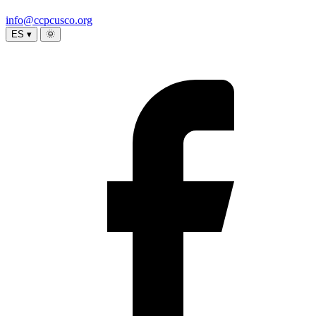
info@ccpcusco.org
ES ▾
🌞