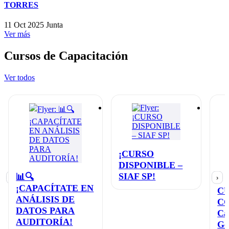
TORRES
11 Oct 2025
Junta
Ver más
Cursos de Capacitación
Ver todos
¡CURSO
DISPONIBLE –
SIAF SP!
📊🔍
‹
›
¡CAPACÍTATE EN
C
ANÁLISIS DE
C
DATOS PARA
Ca
AUDITORÍA!
Ge