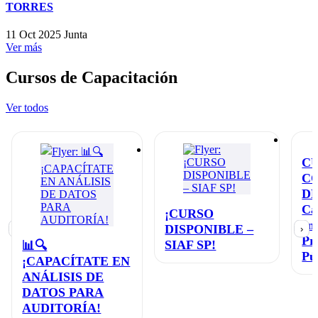
TORRES
11 Oct 2025
Junta
Ver más
Cursos de Capacitación
Ver todos
C
C
D
Ca
¡CURSO
en
DISPONIBLE –
‹
›
Pr
SIAF SP!
📊🔍
Pú
¡CAPACÍTATE EN
ANÁLISIS DE
DATOS PARA
AUDITORÍA!