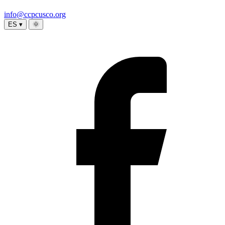
info@ccpcusco.org
ES ▾
🌞