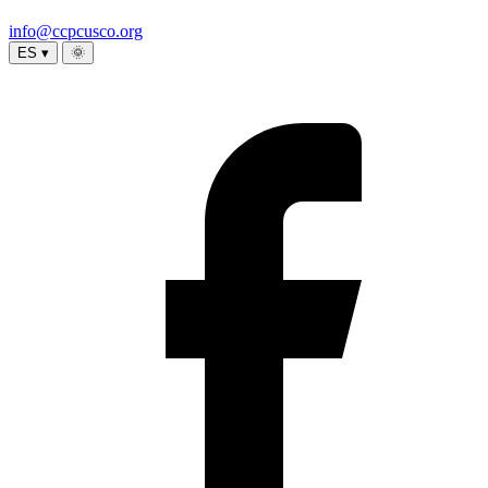
info@ccpcusco.org
ES ▾
🌞