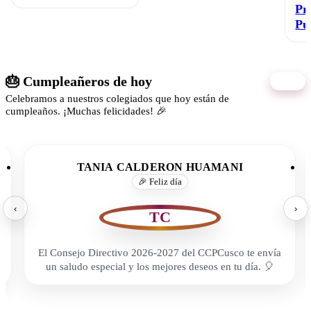
Pr
Pú
🎂 Cumpleañeros de hoy
07/08
Celebramos a nuestros colegiados que hoy están de
cumpleaños. ¡Muchas felicidades! 🎉
TANIA CALDERON HUAMANI
🎉 Feliz día
‹
›
TC
El Consejo Directivo 2026-2027 del CCPCusco te envía
un saludo especial y los mejores deseos en tu día. 🎈