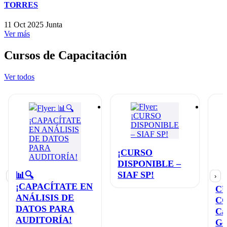
TORRES
11 Oct 2025
Junta
Ver más
Cursos de Capacitación
Ver todos
¡CURSO
DISPONIBLE –
SIAF SP!
📊🔍
‹
›
¡CAPACÍTATE EN
C
ANÁLISIS DE
C
DATOS PARA
Ca
AUDITORÍA!
Ge