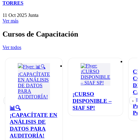
TORRES
11 Oct 2025
Junta
Ver más
Cursos de Capacitación
Ver todos
C
C
D
Ca
¡CURSO
en
DISPONIBLE –
‹
›
Pr
SIAF SP!
📊🔍
Pú
¡CAPACÍTATE EN
ANÁLISIS DE
DATOS PARA
AUDITORÍA!