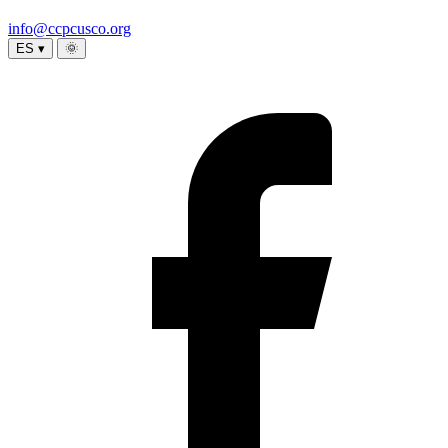
info@ccpcusco.org
ES ▾
🌞