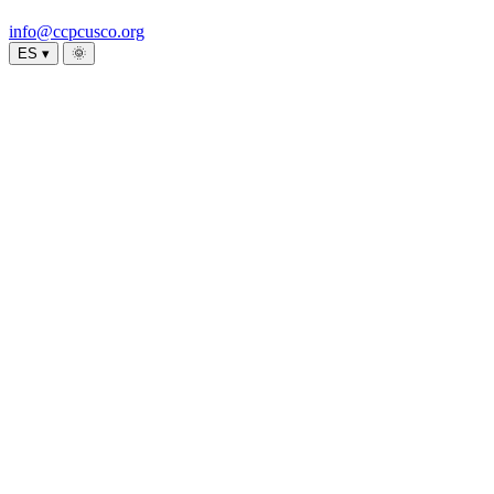
info@ccpcusco.org
ES ▾
🌞